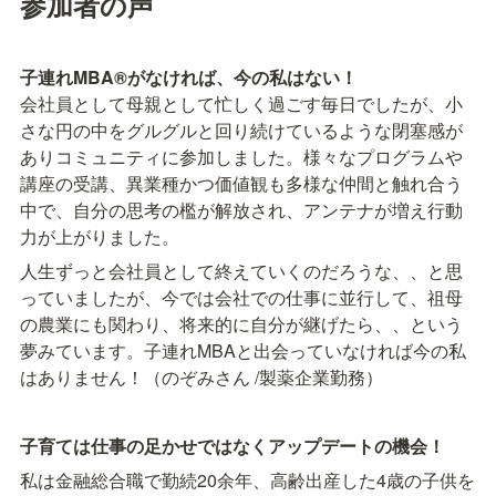
参加者の声
子連れMBA®がなければ、今の私はない！
会社員として母親として忙しく過ごす毎日でしたが、小
さな円の中をグルグルと回り続けているような閉塞感が
ありコミュニティに参加しました。様々なプログラムや
講座の受講、異業種かつ価値観も多様な仲間と触れ合う
中で、自分の思考の檻が解放され、アンテナが増え行動
力が上がりました。
人生ずっと会社員として終えていくのだろうな、、と思
っていましたが、今では会社での仕事に並行して、祖母
の農業にも関わり、将来的に自分が継げたら、、という
夢みています。子連れMBAと出会っていなければ今の私
はありません！（のぞみさん /製薬企業勤務）
子育ては仕事の足かせではなくアップデートの機会！
私は金融総合職で勤続20余年、高齢出産した4歳の子供を